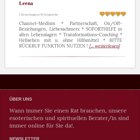
Leena
2 Bewertungen | 45 Gespräche
Channel-Medium * Partnerschaft, On/Off-
Beziehungen, Liebesschmerz * SOFORTHILFE in
allen Lebenslagen * Transformations-Coaching *
Hellsehen mit u. ohne Hilfsmittel * BITTE
RÜCKRUF FUNKTION NUTZEN !
[... weiterlesen]
ÜBER UNS
Wann immer Sie einen Rat brauchen, unsere
esoterischen und spirituellen Berater/in sind
immer online für Sie da!.
NEWSLETTER