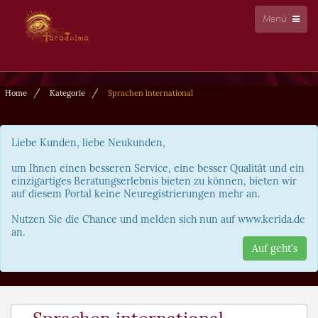
Menü
Home
Kategorie
Sprachen international
Liebe Kunden, liebe Neukunden,
um Ihnen einen besseren Service, eine besser Qualität und ein
einzigartiges Beratungserlebnis bieten zu können, bieten wir
auf diesem Portal keine Neuregistrierungen mehr an.
Nutzen Sie die Chance und melden sich nun auf www.kerida.de
an.
Auf geht's