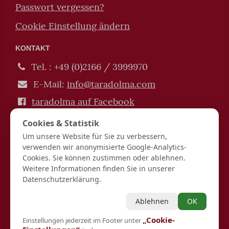
Passwort vergessen?
Cookie Einstellung ändern
KONTAKT
Tel. : +49 (0)2166 / 3999970
E-Mail:
info@taradolma.com
taradolma auf Facebook
Impressum / Datenschutz
Cookies & Statistik
Verträge hier kündigen / widerrufen
Um unsere Website für Sie zu verbessern,
verwenden wir anonymisierte Google-Analytics-
Hinduismus | Buddhismus | Tarot | Spiritualität |
Cookies. Sie können zustimmen oder ablehnen.
Esoterik | Lebensberatung
Weitere Informationen finden Sie in unserer
Spirit Guide UG (haftungsbeschränkt) Josefstraße 11
Datenschutzerklärung.
36039 Fulda Finanzamt Fulda DE337914900
*Gebühr pro Minute in € (aus dem deutschen Festnetz). Mobilfunkpreise
Ablehnen
OK
abweichend (0,27 € /min. mehr bei Telefonberatung). Alle Preise inkl.
19%MwSt.
„Cookie-
Einstellungen jederzeit im Footer unter
***Einmalig und nur für Neukunden. Bezogen auf das erste