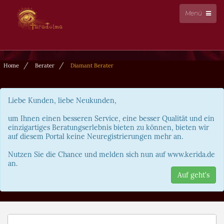
Menü
Home
Berater
Diamant Berater
Liebe Kunden, liebe Neukunden,
um Ihnen einen besseren Service, eine besser Qualität und ein
einzigartiges Beratungserlebnis bieten zu können, bieten wir
auf diesem Portal keine Neuregistrierungen mehr an.
Nutzen Sie die Chance und melden sich nun auf www.kerida.de
an.
Auf geht's