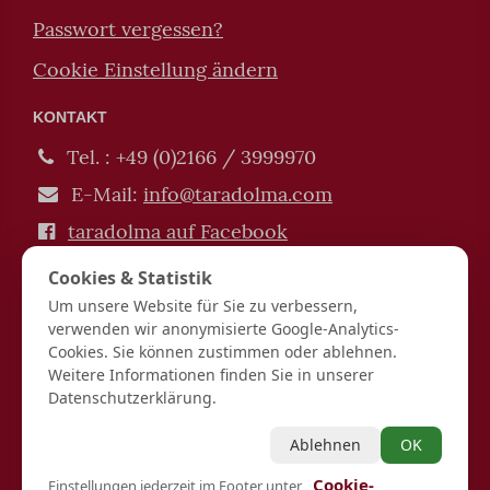
Passwort vergessen?
Cookie Einstellung ändern
KONTAKT
Tel. : +49 (0)2166 / 3999970
E-Mail:
info@taradolma.com
taradolma auf Facebook
Impressum / Datenschutz
Cookies & Statistik
Verträge hier kündigen / widerrufen
Um unsere Website für Sie zu verbessern,
verwenden wir anonymisierte Google-Analytics-
Hinduismus | Buddhismus | Tarot | Spiritualität |
Cookies. Sie können zustimmen oder ablehnen.
Esoterik | Lebensberatung
Weitere Informationen finden Sie in unserer
Spirit Guide UG (haftungsbeschränkt) Josefstraße 11
Datenschutzerklärung.
36039 Fulda Finanzamt Fulda DE337914900
*Gebühr pro Minute in € (aus dem deutschen Festnetz). Mobilfunkpreise
Ablehnen
OK
abweichend (0,27 € /min. mehr bei Telefonberatung). Alle Preise inkl.
19%MwSt.
„Cookie-
Einstellungen jederzeit im Footer unter