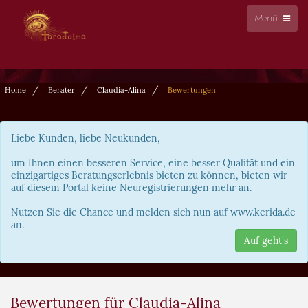
Menü
Home
Berater
Claudia-Alina
Bewertungen
Liebe Kunden, liebe Neukunden,
um Ihnen einen besseren Service, eine besser Qualität und ein
einzigartiges Beratungserlebnis bieten zu können, bieten wir
auf diesem Portal keine Neuregistrierungen mehr an.
Nutzen Sie die Chance und melden sich nun auf www.kerida.de
an.
Auf geht's
Bewertungen für Claudia-Alina