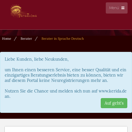
Menü
Home
Berater
Berater in Sprache Deutsch
Liebe Kunden, liebe Neukunden,
um Ihnen einen besseren Service, eine besser Qualität und ein
einzigartiges Beratungserlebnis bieten zu können, bieten wir
auf diesem Portal keine Neuregistrierungen mehr an.
Nutzen Sie die Chance und melden sich nun auf www.kerida.de
an.
Auf geht's