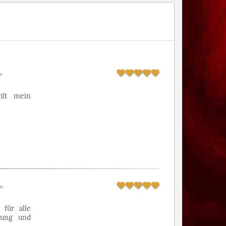
he
hlt mein
he
 für alle
gung und