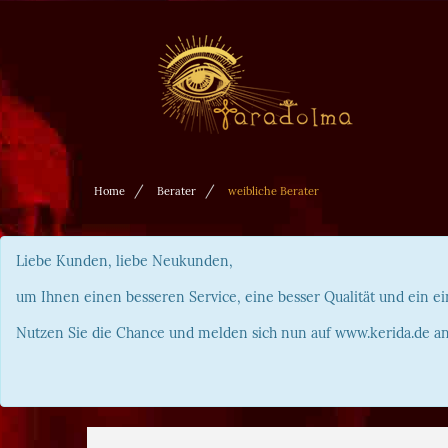
Home
Berater
weibliche Berater
Liebe Kunden, liebe Neukunden,
um Ihnen einen besseren Service, eine besser Qualität und ein ei
Nutzen Sie die Chance und melden sich nun auf www.kerida.de an