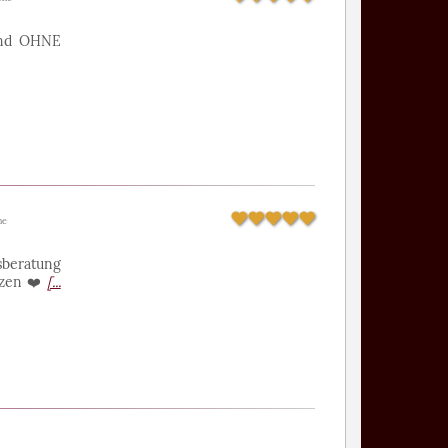
lend OHNE
he
sberatung
tzen ❤️
[...