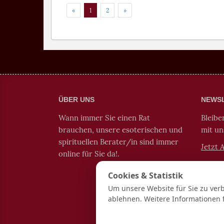
zurück
weiter
«
1
2
»
ÜBER UNS
NEWS
Wann immer Sie einen Rat
Bleibe
brauchen, unsere esoterischen und
mit u
spirituellen Berater/in sind immer
Jetzt 
online für Sie da!.
Cookies & Statistik
Um unsere Website für Sie zu ver
ablehnen. Weitere Informationen 
Hind