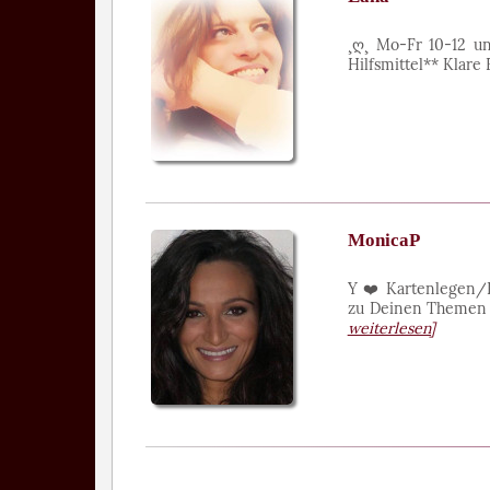
¸ღ¸ Mo-Fr 10-12 u
Hilfsmittel** Klar
MonicaP
Y ❤️ Kartenlegen/P
zu Deinen Themen ⭐
weiterlesen]