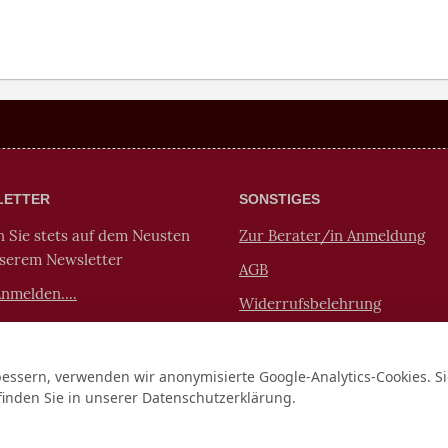
LETTER
SONSTIGES
n Sie stets auf dem Neusten
Zur Berater/in Anmeldung
nserem Newsletter
AGB
Anmelden....
Widerrufsbelehrung
FAQ
Passwort vergessen?
bessern, verwenden wir anonymisierte Google-Analytics-Cookies. 
finden Sie in unserer Datenschutzerklärung.
Cookie Einstellung ändern
uismus | Buddhismus | Tarot | Spiritualität | Esoterik | Lebensber