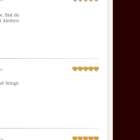
e. Bist du
t kleinen
he
nd bringe
che