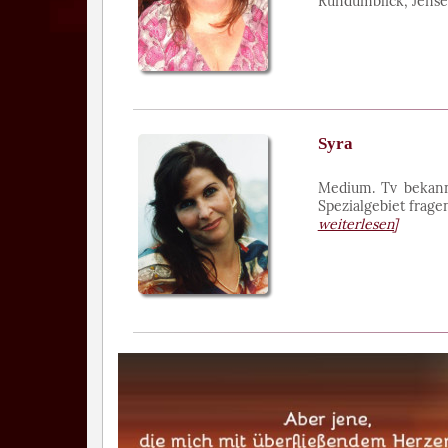
Rundumblick, Jense
Syra
Medium. Tv bekann
Spezialgebiet frage
weiterlesen]