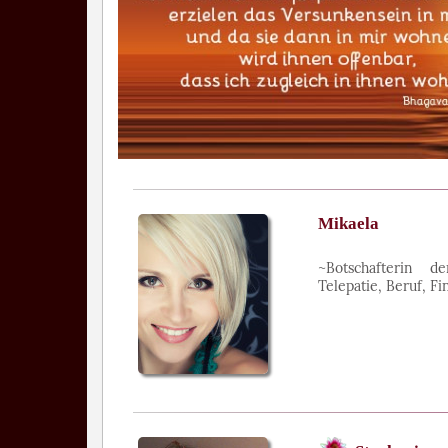
Mikaela
~Botschafterin d
Telepatie, Beruf, F