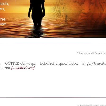
0 Bewertungen | 4 Gespräche
er GÖTTER~Schwerp.: HoheTrefferquote,Liebe, Engel/Jenseitsk
inanzen
[... weiterlesen]
52 Bewertungen | 549 Gesprä