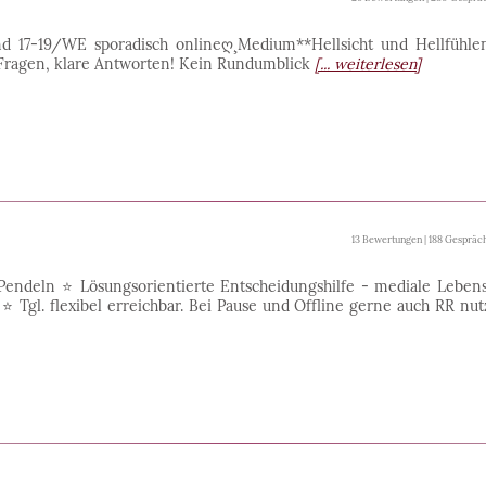
nd 17-19/WE sporadisch onlineღ¸Medium**Hellsicht und Hellfüh
e Fragen, klare Antworten! Kein Rundumblick
[... weiterlesen]
13 Bewertungen | 188 Gespräc
endeln ⭐️ Lösungsorientierte Entscheidungshilfe - mediale Leben
️ Tgl. flexibel erreichbar. Bei Pause und Offline gerne auch RR nu