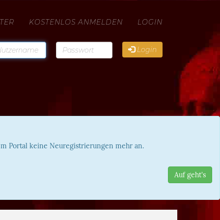
TER
KOSTENLOS ANMELDEN
LOGIN
Login
sem Portal keine Neuregistrierungen mehr an.
Auf geht's