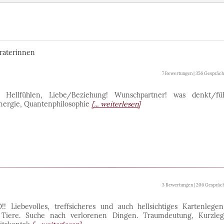
eraterinnen
7 Bewertungen | 356 Gespräc
ellfühlen, Liebe/Beziehung! Wunschpartner! was denkt/fü
ergie, Quantenphilosophie
[... weiterlesen]
3 Bewertungen | 206 Gespräc
Liebevolles, treffsicheres und auch hellsichtiges Kartenlegen
 Tiere. Suche nach verlorenen Dingen. Traumdeutung, Kurzle