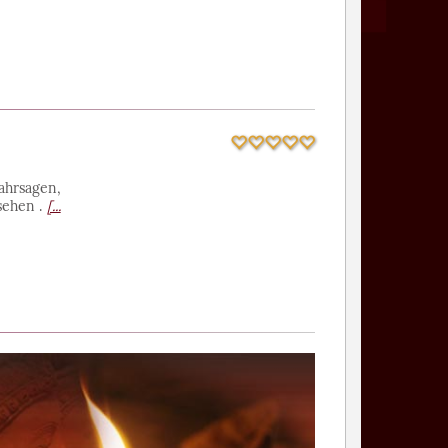
ahrsagen,
 sehen .
[...