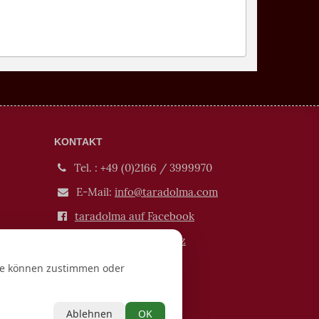
KONTAKT
Tel. : +49 (0)2166 / 3999970
E-Mail:
info@taradolma.com
taradolma auf Facebook
Impressum / Datenschutz
Verträge hier kündigen /
Sie können zustimmen oder
widerrufen
atung
Ablehnen
OK