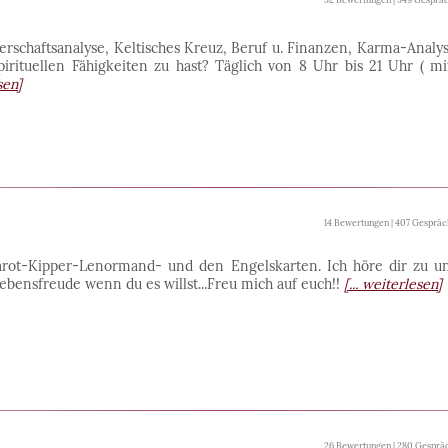
rschaftsanalyse, Keltisches Kreuz, Beruf u. Finanzen, Karma-Analys
pirituellen Fähigkeiten zu hast? Täglich von 8 Uhr bis 21 Uhr ( mi
sen]
14 Bewertungen | 407 Gespräc
arot-Kipper-Lenormand- und den Engelskarten. Ich höre dir zu u
Lebensfreude wenn du es willst...Freu mich auf euch!!
[... weiterlesen]
26 Bewertungen | 280 Gesprä