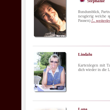
Stephanie
Rundumblick, Partne
neugierig welche s
Pausen)
[... weiterle
Lindalu
Kartenlegen mit T
dich wieder in die 
Lana