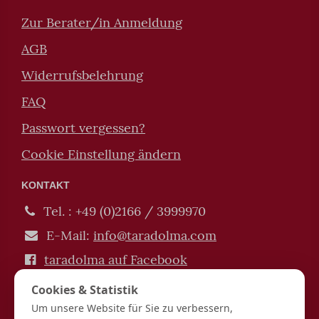
Zur Berater/in Anmeldung
AGB
Widerrufsbelehrung
FAQ
Passwort vergessen?
Cookie Einstellung ändern
KONTAKT
Tel. : +49 (0)2166 / 3999970
E-Mail:
info@taradolma.com
taradolma auf Facebook
Impressum / Datenschutz
Cookies & Statistik
Verträge hier kündigen / widerrufen
Um unsere Website für Sie zu verbessern,