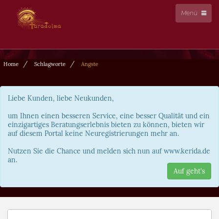
Menü
Home
Schlagworte
Angste
Liebe Kunden, liebe Neukunden,
um Ihnen einen besseren Service, eine besser Qualität und ein
einzigartiges Beratungserlebnis bieten zu können, bieten wir
auf diesem Portal keine Neuregistrierungen mehr an.
Nutzen Sie die Chance und melden sich nun auf www.kerida.de
an.
Auf geht's