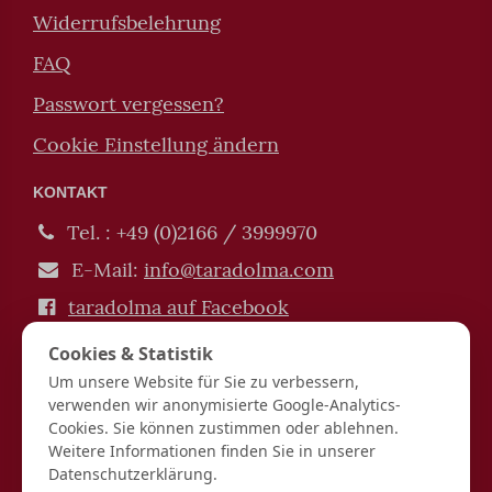
Widerrufsbelehrung
FAQ
Passwort vergessen?
Cookie Einstellung ändern
KONTAKT
Tel. : +49 (0)2166 / 3999970
E-Mail:
info@taradolma.com
taradolma auf Facebook
Impressum / Datenschutz
Cookies & Statistik
Verträge hier kündigen / widerrufen
Um unsere Website für Sie zu verbessern,
verwenden wir anonymisierte Google-Analytics-
Hinduismus | Buddhismus | Tarot | Spiritualität |
Cookies. Sie können zustimmen oder ablehnen.
Esoterik | Lebensberatung
Weitere Informationen finden Sie in unserer
Spirit Guide UG (haftungsbeschränkt) Josefstraße 11
Datenschutzerklärung.
36039 Fulda Finanzamt Fulda DE337914900