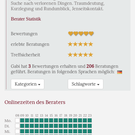
Suche nach verlorenen Dingen. Traumdeutung,
Kurzlegung und Rundumblick, Jenseitskontakt.
Berater Statistik
Bewertungen
erlebte Beratungen
Treffsicherheit
Gabi hat
3
Bewertungen erhalten und
206
Beratungen
geführt. Beratungen in folgenden Sprachen möglich:
Kategorien
Schlagworte
Onlinezeiten des Beraters
08
09
10
11
12
13
14
15
16
17
18
19
20
21
22
23
Mo.
Di.
Mi.