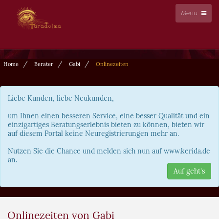
Menü
Home
Berater
Gabi
Onlinezeiten
Liebe Kunden, liebe Neukunden,
um Ihnen einen besseren Service, eine besser Qualität und ein
einzigartiges Beratungserlebnis bieten zu können, bieten wir
auf diesem Portal keine Neuregistrierungen mehr an.
Nutzen Sie die Chance und melden sich nun auf www.kerida.de
an.
Auf geht's
Onlinezeiten von Gabi